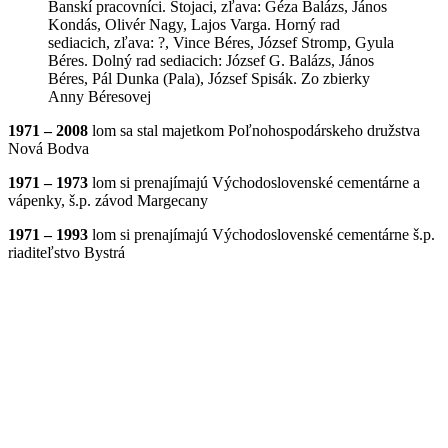
Banskí pracovníci. Stojaci, zľava: Géza Balázs, János
Kondás, Olivér Nagy, Lajos Varga. Horný rad
sediacich, zľava: ?, Vince Béres, József Stromp, Gyula
Béres. Dolný rad sediacich: József G. Balázs, János
Béres, Pál Dunka (Pala), József Spisák. Zo zbierky
Anny Béresovej
1971 – 2008
lom sa stal majetkom Poľnohospodárskeho družstva
Nová Bodva
1971 – 1973
lom si prenajímajú Východoslovenské cementárne a
vápenky, š.p. závod Margecany
1971 – 1993
lom si prenajímajú Východoslovenské cementárne š.p.
riaditeľstvo Bystrá