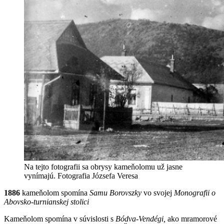
Na tejto fotografii sa obrysy kameňolomu už jasne
vynímajú. Fotografia Józsefa Veresa
1886
kameňolom spomína
Samu Borovszky
vo svojej
Monografii o
Abovsko-turnianskej stolici
Kameňolom spomína v súvislosti s
Bódva-Vendégi,
ako mramorové