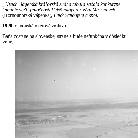
„Krach. Jágerská kráľovská súdna tabuľa začala konkurzné
konanie voči spoločnosti Felsőmagyarországi Mészművek
(Hornouhorská vápenka),
Lipót Schönfeld a spol.”
1920
trianonská mierová zmluva
Baňa zostane na slovenskej strane a bude nefunkčná v dôsledku
vojny.