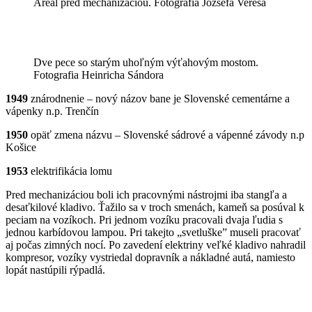
Areál pred mechanizáciou. Fotografia Józsefa Veresa
Dve pece so starým uhoľným výťahovým mostom.
Fotografia Heinricha Sándora
1949
znárodnenie – nový názov bane je Slovenské cementárne a
vápenky n.p. Trenčín
1950
opäť zmena názvu – Slovenské sádrové a vápenné závody n.p
Košice
1953
elektrifikácia lomu
Pred mechanizáciou boli ich pracovnými nástrojmi iba stangľa a
desaťkilové kladivo. Ťažilo sa v troch smenách, kameň sa posúval k
peciam na vozíkoch. Pri jednom vozíku pracovali dvaja ľudia s
jednou karbídovou lampou. Pri takejto „svetluške” museli pracovať
aj počas zimných nocí. Po zavedení elektriny veľké kladivo nahradil
kompresor, vozíky vystriedal dopravník a nákladné autá, namiesto
lopát nastúpili rýpadlá.