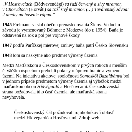
„
V Hosťovciach
(Bódvavendégi)
sa ťaží červený a sivý mramor,
v Chorvátoch
(Horváti)
sa ťaží sivý mramor. (…) Továrenský závod:
2 areály na hasenie vápna.”
1945
Freimann sa stal obeťou prenasledovania Židov. Vedúcim
závodu je vymenovaný Böhmer z Medzeva (do r. 1954). Baňa je
odstavená na rok a pol pre vojnové škody
1947
podľa Parížskej mierovej zmluvy baňa patrí Česko-Slovensku
1948
lom sa naskytne ako predmet výmeny územia
Medzi Maďarskom a Československom v prvých rokoch s menším
či väčším úspechom prebehli pokusy o úpravu hraníc a výmenu
území. Na iniciatívu akciovej spoločnosti
Somoskői Bazaltbánya
bol
v jednom prípade predmetom výmeny územia aj výbežok medzi
maďarskou obcou
Hídvégardó
a Hosťovcami. Československá
strana požadovala túto časť územia, ale maďarská strana
nevyhovela.
Československý štát požadoval trojuholníkovú oblasť
medzi Hidvégardó a Hosťovcami. Zdroj: web