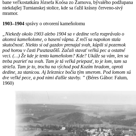
bane veľkostatkára Józsefa Koósa zo Žarnova, bývalého podžupana
niekdajšej Turnianskej stolice, kde sa ťažil krásny červeno-sivý
mramor.
1903–1904
správy o otvorení kameňolomu
„Niekedy okolo 1903 alebo 1904 sa v dedine veľa rozprávalo o
akomsi kameňolome, o hasení vápna. Z rečí sa napokon stala
skutočnosť. Niekto si od gazdov prenajal svah, kúpili si pozemok
pod horou v časti Pusztaszőlő. Začali stavať veľkú pec a ostatné
veci. (…) Že kde je tento kameňolom? Kde? Ukáže sa vám, len sa
treba pozrieť na svah. Tam je tá veľká priepasť, to je lom, tam sa
strieľa. Tam je to, trochu na východ pod Kozím hradom, oproti
dedine, za stanicou. Aj železnice bočia tým smerom. Pod lomom sú
dve veľké pece, a pod nimi ďalšie stavby. ”
(Béres Gábor: Falum,
1960)