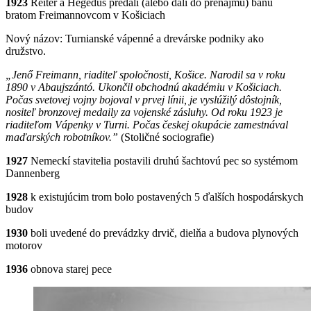
1923
Reiter a Hegedüs predali (alebo dali do prenájmu) baňu
bratom Freimannovcom v Košiciach
Nový názov: Turnianské vápenné a drevárske podniky ako
družstvo.
„Jenő Freimann, riaditeľ spoločnosti, Košice. Narodil sa v roku
1890 v Abaujszántó. Ukončil obchodnú akadémiu v Košiciach.
Počas svetovej vojny bojoval v prvej línii, je vyslúžilý dôstojník,
nositeľ bronzovej medaily za vojenské zásluhy. Od roku 1923 je
riaditeľom Vápenky v Turni. Počas českej okupácie zamestnával
maďarských robotníkov.”
(Stoličné sociografie)
1927
Nemeckí stavitelia postavili druhú šachtovú pec so systémom
Dannenberg
1928
k existujúcim trom bolo postavených 5 ďalších hospodárskych
budov
1930
boli uvedené do prevádzky drvič, dielňa a budova plynových
motorov
1936
obnova starej pece