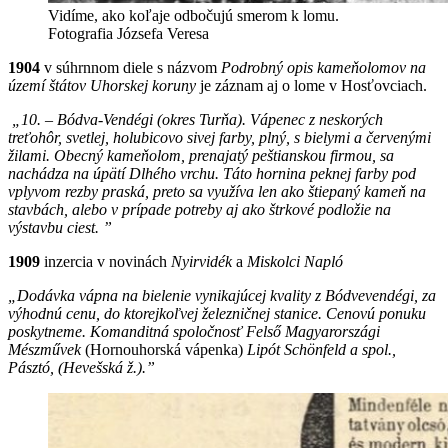
Vidíme, ako koľaje odbočujú smerom k lomu.
Fotografia Józsefa Veresa
1904
v súhrnnom diele s názvom
Podrobný opis kameňolomov na
území štátov
Uhorskej koruny
je záznam aj o lome v Hosťovciach.
„10. – Bódva-Vendégi (okres Turňa). Vápenec z neskorých
treťohôr, svetlej, holubicovo sivej farby, plný, s bielymi a červenými
žilami. Obecný kameňolom, prenajatý peštianskou firmou, sa
nachádza na úpätí Dlhého vrchu. Táto hornina peknej farby pod
vplyvom rezby praská, preto sa využíva len ako štiepaný kameň na
stavbách, alebo v prípade potreby aj ako štrkové podložie na
výstavbu ciest. ”
1909
inzercia v novinách
Nyirvidék
a
Miskolci Napló
„Dodávka vápna na bielenie vynikajúcej kvality z Bódvevendégi, za
výhodnú cenu, do ktorejkoľvej železničnej stanice. Cenovú ponuku
poskytneme. Komanditná spoločnosť Felső Magyarországi
Mészművek
(Hornouhorská vápenka)
Lipót Schönfeld a spol.,
Pásztó, (Hevešská ž.).”