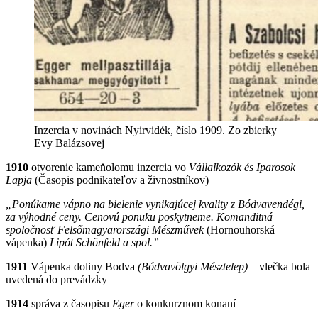
Inzercia v novinách Nyirvidék, číslo 1909. Zo zbierky
Evy Balázsovej
1910
otvorenie kameňolomu inzercia vo
Vállalkozók és Iparosok
Lapja
(Časopis podnikateľov a živnostníkov)
„Ponúkame vápno na bielenie vynikajúcej kvality z Bódvavendégi,
za výhodné ceny. Cenovú ponuku poskytneme. Komanditná
spoločnosť Felsőmagyarországi Mészművek
(Hornouhorská
vápenka)
Lipót Schönfeld a spol.”
1911
Vápenka doliny Bodva
(Bódvavölgyi Mésztelep)
– vlečka bola
uvedená do prevádzky
1914
správa z časopisu
Eger
o konkurznom konaní