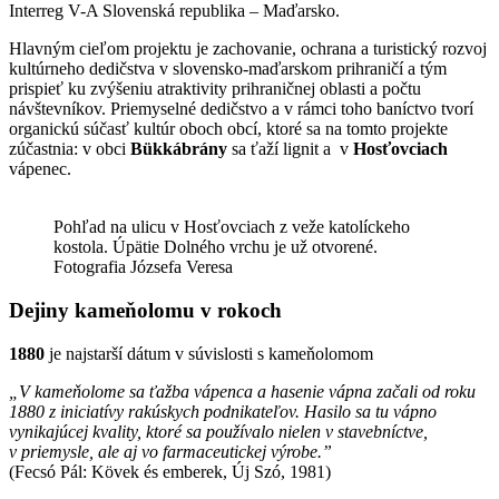
Interreg V-A Slovenská republika – Maďarsko.
Hlavným cieľom projektu je zachovanie, ochrana a turistický rozvoj
kultúrneho dedičstva v slovensko-maďarskom prihraničí a tým
prispieť ku zvýšeniu atraktivity prihraničnej oblasti a počtu
návštevníkov. Priemyselné dedičstvo a v rámci toho baníctvo tvorí
organickú súčasť kultúr oboch obcí, ktoré sa na tomto projekte
zúčastnia: v obci
Bükkábrány
sa ťaží lignit a v
Hosťovciach
vápenec.
Pohľad na ulicu v Hosťovciach z veže katolíckeho
kostola. Úpätie Dolného vrchu je už otvorené.
Fotografia Józsefa Veresa
Dejiny kameňolomu v rokoch
1880
je najstarší dátum v súvislosti s kameňolomom
„V kameňolome sa ťažba vápenca a hasenie vápna začali od roku
1880 z iniciatívy rakúskych podnikateľov. Hasilo sa tu vápno
vynikajúcej kvality, ktoré sa používalo nielen v stavebníctve,
v priemysle, ale aj vo farmaceutickej výrobe.”
(Fecsó Pál: Kövek és emberek, Új Szó, 1981)