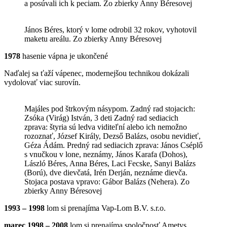
a posúvali ich k peciam. Zo zbierky Anny Béresovej
János Béres, ktorý v lome odrobil 32 rokov, vyhotovil
maketu areálu. Zo zbierky Anny Béresovej
1978
hasenie vápna je ukončené
Naďalej sa ťaží vápenec, modernejšou technikou dokázali
vydolovať viac surovín.
Majáles pod štrkovým násypom. Zadný rad stojacich:
Zsóka (Virág) István, 3 deti Zadný rad sediacich
zprava: štyria sú ledva viditeľní alebo ich nemožno
rozoznať, József Király, Dezső Balázs, osobu nevidieť,
Géza Ádám. Predný rad sediacich zprava: János Cséplő
s vnučkou v lone, neznámy, János Karafa (Dohos),
László Béres, Anna Béres, Laci Fecske, Sanyi Balázs
(Ború), dve dievčatá, Irén Derján, neznáme dievča.
Stojaca postava vpravo: Gábor Balázs (Nehera). Zo
zbierky Anny Béresovej
1993 – 1998
lom si prenajíma Vap-Lom B.V. s.r.o.
marec 1998 – 2008
lom si prenajíma spoločnosť Ametys