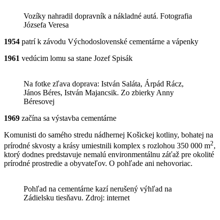
Vozíky nahradil dopravník a nákladné autá. Fotografia
Józsefa Veresa
1954
patrí k závodu Východoslovenské cementárne a vápenky
1961
vedúcim lomu sa stane Jozef Spisák
Na fotke zľava doprava: István Saláta, Árpád Rácz,
János Béres, István Majancsik. Zo zbierky Anny
Béresovej
1969
začína sa výstavba cementárne
Komunisti do samého stredu nádhernej Košickej kotliny, bohatej na
2
prírodné skvosty a krásy umiestnili komplex s rozlohou 350 000 m
,
ktorý dodnes predstavuje nemalú environmentálnu záťaž pre okolité
prírodné prostredie a obyvateľov. O pohľade ani nehovoriac.
Pohľad na cementárne kazí nerušený výhľad na
Zádielsku tiesňavu. Zdroj: internet